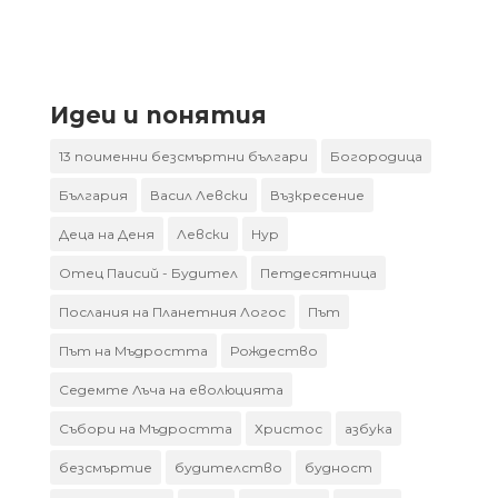
Идеи и понятия
13 поименни безсмъртни българи
Богородица
България
Васил Левски
Възкресение
Деца на Деня
Левски
Нур
Отец Паисий - Будител
Петдесятница
Послания на Планетния Логос
Път
Път на Мъдростта
Рождество
Седемте Лъча на еволюцията
Събори на Мъдростта
Христос
азбука
безсмъртие
будителство
будност